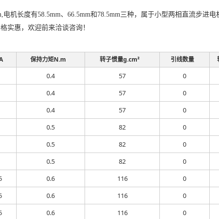
m,电机长度有58.5mm、66.5mm和78.5mm三种，属于小型两相直
价格实惠，欢迎前来洽谈咨询！
A
保持力矩N.m
转子惯量g.cm²
引线数量
0.4
57
0
0.4
57
0
0.4
57
0
0.5
82
0
0.5
82
0
0.5
82
0
5
0.6
116
0
5
0.6
116
0
5
0.6
116
0