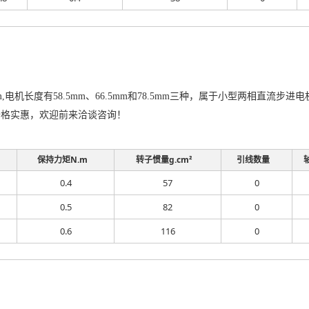
m,电机长度有58.5mm、66.5mm和78.5mm三种，属于小型两相直
价格实惠，欢迎前来洽谈咨询！
保持力矩N.m
转子惯量g.cm²
引线数量
0.4
57
0
0.5
82
0
0.6
116
0