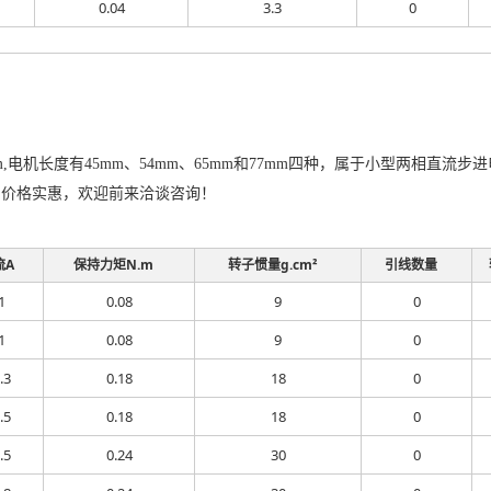
0.04
3.3
0
m,电机长度有45mm、54mm、65mm和77mm四种，属于小型两相
，价格实惠，欢迎前来洽谈咨询！
流A
保持力矩N.m
转子惯量g.cm²
引线数量
1
0.08
9
0
1
0.08
9
0
.3
0.18
18
0
.5
0.18
18
0
.5
0.24
30
0