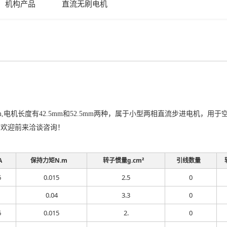
机构产品
直流无刷电机
m,电机长度有42.5mm和52.5mm两种，属于小型两相直流步进电机
，欢迎前来洽谈咨询！
A
保持力矩N.m
转子惯量g.cm²
引线数量
6
0.015
2.5
0
0.04
3.3
0
6
0.015
2.
0