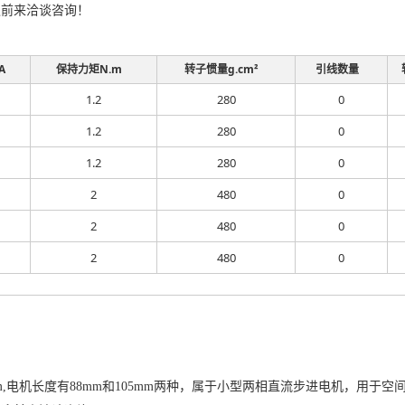
迎前来洽谈咨询！
A
保持力矩N.m
转子惯量g.cm²
引线数量
1.2
280
0
1.2
280
0
1.2
280
0
2
480
0
2
480
0
2
480
0
mm,电机长度有88mm和105mm两种，属于小型两相直流步进电机，用于