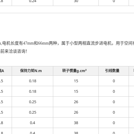
.8
0.24
30
0
mm,电机长度有47mm和66mm两种，属于小型两相直流步进电机，用于
迎前来洽谈咨询！
流A
保持力矩N.m
转子惯量g.cm²
引线数量
.5
0.18
15
0
.5
0.18
15
0
.5
0.25
26
0
.5
0.25
26
0
.8
0.4
38
0
.8
0.4
38
0