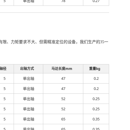
5
单出轴
78
0.27
空间有限、力矩要求不大、但需精准定位的设备，我们生产的35一
轴径
出轴方式
马达长度mm
重量kg
5
单出轴
47
0.2
5
单出轴
47
0.2
5
单出轴
52
0.25
5
单出轴
52
0.25
5
单出轴
65
0.35
5
单出轴
65
0.35