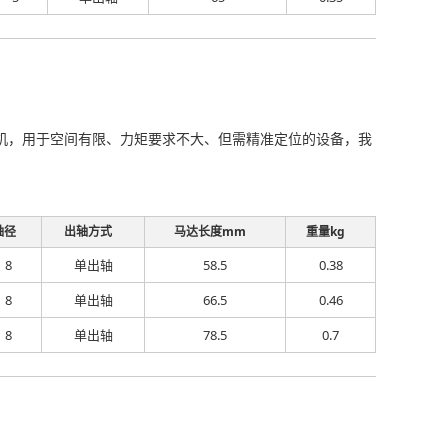
流步进电机，用于空间有限、力矩要求不大、但需精准定位的设备，我
轴径
出轴方式
马达长度mm
重量kg
8
单出轴
58.5
0.38
8
单出轴
66.5
0.46
8
单出轴
78.5
0.7