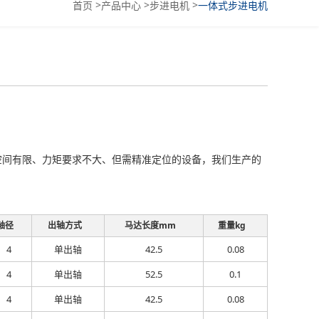
>
>
>
首页
产品中心
步进电机
一体式步进电机
，用于空间有限、力矩要求不大、但需精准定位的设备，我们生产的
轴径
出轴方式
马达长度mm
重量kg
4
单出轴
42.5
0.08
4
单出轴
52.5
0.1
4
单出轴
42.5
0.08