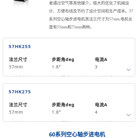
60
0.6
4.2
者通过空气等其他媒介，极大的优化了机械设
计、方便布线及节约了设计空间和生产成本。57
系列空心轴步进电机其法兰尺寸为57mm,电机长
度有55mm和75mm两种。
57HK255
法兰尺寸
步距角deg
电流A
57mm
1.8°
3
保持力矩N.m
转子惯量g.cm²
引线数量
0.9
300
4
57HK275
马达长度mm
重量kg
中空孔径mm
55
0.65
4.2
法兰尺寸
步距角deg
电流A
57mm
1.8°
4
保持力矩N.m
转子惯量g.cm²
引线数量
1.8
500
4
60系列空心轴步进电机