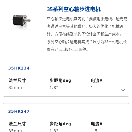
0.12
17
4
35系列空心轴步进电机
马达长度mm
重量kg
中空孔径mm
空心轴步进电机其内孔主要被用于走线、透光或
45
0.2
4.2
者通过空气等其他媒介，极大的优化了机械设
计、方便布线及节约了设计空间和生产成本。35
系列空心轴步进电机其法兰尺寸为35mm,电机长
度有34mm和47mm两种。
35HK234
法兰尺寸
步距角deg
电流A
35mm
1.8°
1
保持力矩N.m
转子惯量g.cm²
引线数量
0.14
20
4
35HK247
马达长度mm
重量kg
中空孔径mm
35
0.21
4.2
法兰尺寸
步距角deg
电流A
35mm
1.8°
1.5