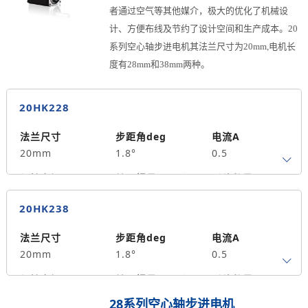
30
0.03
2.5
者通过空气等其他媒介，极大的优化了机械设
计、方便布线及节约了设计空间和生产成本。20
系列空心轴步进电机其法兰尺寸为20mm,电机长
度有28mm和38mm两种。
20HK228
法兰尺寸
步距角deg
电流A
20mm
1.8°
0.5
保持力矩N.m
转子惯量g.cm²
引线数量
0.015
2
4
20HK238
马达长度mm
重量kg
中空孔径mm
28
0.08
2.5
法兰尺寸
步距角deg
电流A
20mm
1.8°
0.5
保持力矩N.m
转子惯量g.cm²
引线数量
0.02
3.6
4
28系列空心轴步进电机