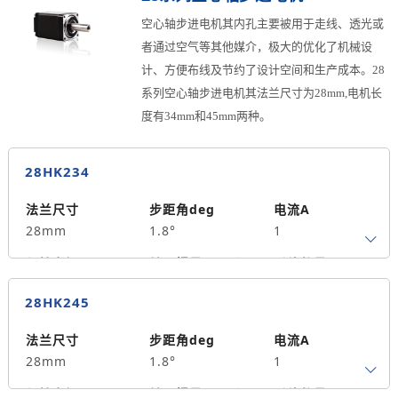
马达长度mm
重量kg
中空孔径mm
空心轴步进电机其内孔主要被用于走线、透光或
38
0.1
2.5
者通过空气等其他媒介，极大的优化了机械设
计、方便布线及节约了设计空间和生产成本。28
系列空心轴步进电机其法兰尺寸为28mm,电机长
度有34mm和45mm两种。
28HK234
法兰尺寸
步距角deg
电流A
28mm
1.8°
1
保持力矩N.m
转子惯量g.cm²
引线数量
0.06
9
4
28HK245
马达长度mm
重量kg
中空孔径mm
34
0.11
4.2
法兰尺寸
步距角deg
电流A
28mm
1.8°
1
保持力矩N.m
转子惯量g.cm²
引线数量