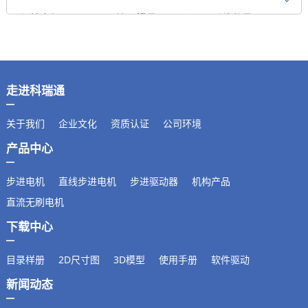
保持力矩N.m
转子惯量g.cm²
引线数量
8.5
2500
4
马达长度mm
重量kg
中空孔径mm
114
3.3
15
走进科瑞通
关于我们
企业文化
资质认证
公司环境
产品中心
步进电机
直线步进电机
步进驱动器
机构产品
直流无刷电机
下载中心
目录样册
2D尺寸图
3D模型
使用手册
软件驱动
新闻动态