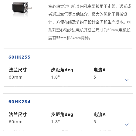
马达长度mm
重量kg
中空孔径mm
空心轴步进电机其内孔主要被用于走线、透光或
75
1.4
4.2
者通过空气等其他媒介，极大的优化了机械设
计、方便布线及节约了设计空间和生产成本。60
系列空心轴步进电机其法兰尺寸为60mm,电机长
度有55mm和84mm两种。
60HK255
法兰尺寸
步距角deg
电流A
60mm
1.8°
5
保持力矩N.m
转子惯量g.cm²
引线数量
1.5
590
4
60HK284
马达长度mm
重量kg
中空孔径mm
55
1.1
4.2
法兰尺寸
步距角deg
电流A
60mm
1.8°
5
保持力矩N.m
转子惯量g.cm²
引线数量