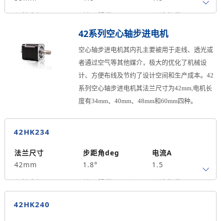
保持力矩N.m
转子惯量g.cm²
引线数量
0.35
30
4
42系列空心轴步进电机
马达长度mm
重量kg
中空孔径mm
空心轴步进电机其内孔主要被用于走线、透光或
47
0.28
4.2
者通过空气等其他媒介，极大的优化了机械设
计、方便布线及节约了设计空间和生产成本。42
系列空心轴步进电机其法兰尺寸为42mm,电机长
度有34mm、40mm、48mm和60mm四种。
42HK234
法兰尺寸
步距角deg
电流A
42mm
1.8°
1.5
保持力矩N.m
转子惯量g.cm²
引线数量
0.25
35
4
42HK240
马达长度mm
重量kg
中空孔径mm