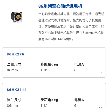
3
690
4
86系列空心轴步进电机
马达长度mm
重量kg
中空孔径mm
空心轴步进电机其内孔主要被用于走线、透光或
84
1.4
4.2
者通过空气等其他媒介，极大的优化了机械设
计、方便布线及节约了设计空间和生产成本。86
系列空心轴步进电机其法兰尺寸为86mm,电机长
度有76mm和114mm两种。
86HK276
法兰尺寸
步距角deg
电流A
86mm
1.8°
6
保持力矩N.m
转子惯量g.cm²
引线数量
4.5
1300
4
86HK2114
马达长度mm
重量kg
中空孔径mm
76
2.5
15
法兰尺寸
步距角deg
电流A
86mm
1.8°
6