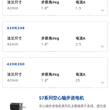
34
0.21
4.2
法兰尺寸
步距角deg
电流A
42mm
1.8°
1.5
保持力矩N.m
转子惯量g.cm²
引线数量
0.4
55
4
42HK248
马达长度mm
重量kg
中空孔径mm
40
0.28
4.2
法兰尺寸
步距角deg
电流A
42mm
1.8°
2.5
保持力矩N.m
转子惯量g.cm²
引线数量
0.5
70
4
42HK260
马达长度mm
重量kg
中空孔径mm
48
0.36
4.2
法兰尺寸
步距角deg
电流A
42mm
1.8°
25
保持力矩N.m
转子惯量g.cm²
引线数量
0.7
105
4
57系列空心轴步进电机
马达长度mm
重量kg
中空孔径mm
空心轴步进电机其内孔主要被用于走线、透光或