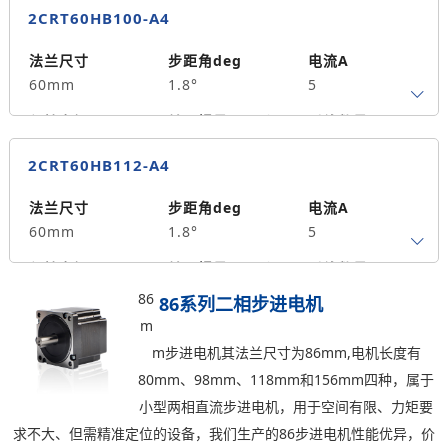
2CRT60HB100-A4
轴径
出轴方式
马达长度mm
8
单出轴
84
法兰尺寸
步距角deg
电流A
60mm
1.8°
5
重量kg
1.4
保持力矩N.m
转子惯量g.cm²
引线数量
3.6
850
4
2CRT60HB112-A4
轴径
出轴方式
马达长度mm
8
单出轴
100
法兰尺寸
步距角deg
电流A
60mm
1.8°
5
重量kg
1.7
保持力矩N.m
转子惯量g.cm²
引线数量
4.0
960
4
86
86系列二相步进电机
m
轴径
出轴方式
马达长度mm
m步进电机其法兰尺寸为86mm,电机长度有
8
单出轴
112
80mm、98mm、118mm和156mm四种，属于
重量kg
小型两相直流步进电机，用于空间有限、力矩要
1.8
求不大、但需精准定位的设备，我们生产的86步进电机性能优异，价