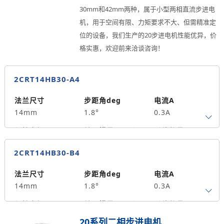
30mm和42mm两种，属于小型两相直流步进电
机，用于空间有限、力矩要求不大、但需精准定
位的设备，我们生产的20步进电机性能优异，价
格实惠，欢迎前来洽谈咨询！
2CRT14HB30-A4
法兰尺寸
步距角deg
电流A
14mm
1.8°
0.3A
保持力矩N.m
转子惯量g.cm²
引线数量
0.0058
2
4
2CRT14HB30-B4
轴径
出轴方式
马达长度mm
4
单出轴
30
法兰尺寸
步距角deg
电流A
14mm
1.8°
0.3A
重量kg
0.03
保持力矩N.m
转子惯量g.cm²
引线数量
0.0058
2
4
20系列二相步进电机