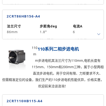
3.3
保持力矩N.m
转子惯量g.cm²
引线数量
8
2500
4
2CRT86HB156-A4
轴径
出轴方式
马达长度mm
14
单出轴
118
法兰尺寸
步距角deg
电流A
86mm
1.8°
6
重量kg
4
保持力矩N.m
转子惯量g.cm²
引线数量
12
4000
4
110
110系列二相步进电机
m
轴径
出轴方式
马达长度mm
m步进电机其法兰尺寸为110mm,电机长度有
14
单出轴
156
115mm、150mm和200mm三种，属于小型两相
重量kg
直流步进电机，用于空间有限、力矩要求不大、
5.2
但需精准定位的设备，我们生产的110步进电机性能优异，价格实惠，
欢迎前来洽谈咨询！
2CRT110HB115-A4