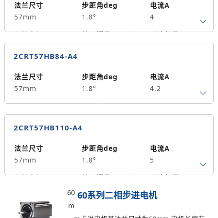
8
单出轴
56
法兰尺寸
步距角deg
电流A
57mm
1.8°
4
重量kg
0.65
保持力矩N.m
转子惯量g.cm²
引线数量
2.0
500
4
2CRT57HB84-A4
轴径
出轴方式
马达长度mm
8
单出轴
80
法兰尺寸
步距角deg
电流A
57mm
1.8°
4.2
重量kg
1.1
保持力矩N.m
转子惯量g.cm²
引线数量
2.2
530
4
2CRT57HB110-A4
轴径
出轴方式
马达长度mm
8
单出轴
84
法兰尺寸
步距角deg
电流A
57mm
1.8°
5
重量kg
1.1
保持力矩N.m
转子惯量g.cm²
引线数量
2.5
700
4
60
60系列二相步进电机
m
轴径
出轴方式
马达长度mm