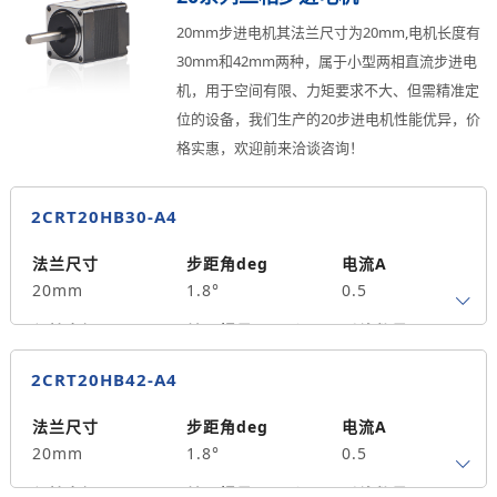
轴径
出轴方式
马达长度mm
20mm步进电机其法兰尺寸为20mm,电机长度有
4
双出轴
30
30mm和42mm两种，属于小型两相直流步进电
机，用于空间有限、力矩要求不大、但需精准定
重量kg
0.03
位的设备，我们生产的20步进电机性能优异，价
格实惠，欢迎前来洽谈咨询！
2CRT20HB30-A4
法兰尺寸
步距角deg
电流A
20mm
1.8°
0.5
保持力矩N.m
转子惯量g.cm²
引线数量
0.015
2
4
2CRT20HB42-A4
轴径
出轴方式
马达长度mm
4
单出轴
30
法兰尺寸
步距角deg
电流A
20mm
1.8°
0.5
重量kg
0.04
保持力矩N.m
转子惯量g.cm²
引线数量