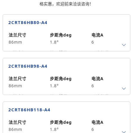
格实惠，欢迎前来洽谈咨询！
2CRT86HB80-A4
法兰尺寸
步距角deg
电流A
86mm
1.8°
6
保持力矩N.m
转子惯量g.cm²
引线数量
4
1300
4
2CRT86HB98-A4
轴径
出轴方式
马达长度mm
14
单出轴
80
法兰尺寸
步距角deg
电流A
86mm
1.8°
6
重量kg
2.5
保持力矩N.m
转子惯量g.cm²
引线数量
7
2100
4
2CRT86HB118-A4
轴径
出轴方式
马达长度mm
14
单出轴
98
法兰尺寸
步距角deg
电流A
86mm
1.8°
6
重量kg