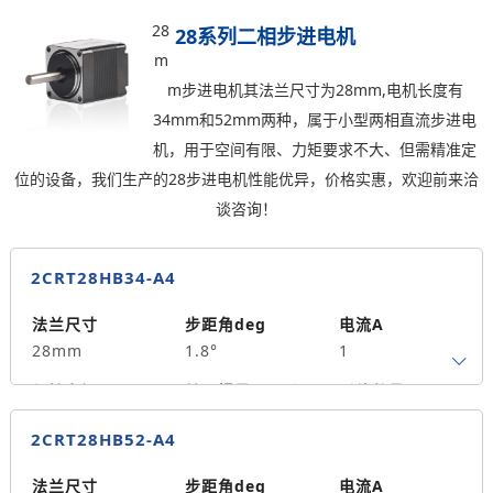
0.03
3.6
4
28
28系列二相步进电机
m
轴径
出轴方式
马达长度mm
m步进电机其法兰尺寸为28mm,电机长度有
4
单出轴
42
34mm和52mm两种，属于小型两相直流步进电
重量kg
机，用于空间有限、力矩要求不大、但需精准定
0.06
位的设备，我们生产的28步进电机性能优异，价格实惠，欢迎前来洽
谈咨询！
2CRT28HB34-A4
法兰尺寸
步距角deg
电流A
28mm
1.8°
1
保持力矩N.m
转子惯量g.cm²
引线数量
0.06
9
4
2CRT28HB52-A4
轴径
出轴方式
马达长度mm
5
单出轴
34
法兰尺寸
步距角deg
电流A