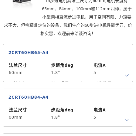
m步进电机其法兰尺寸为60mm,电机长度有
8
单出轴
110
65mm、84mm、100mm和112mm四种，属于
重量kg
小型两相直流步进电机，用于空间有限、力矩要
1.3
求不大、但需精准定位的设备，我们生产的60步进电机性能优异，价
格实惠，欢迎前来洽谈咨询！
2CRT60HB65-A4
法兰尺寸
步距角deg
电流A
60mm
1.8°
5
保持力矩N.m
转子惯量g.cm²
引线数量
2.5
590
4
2CRT60HB84-A4
轴径
出轴方式
马达长度mm
8
单出轴
65
法兰尺寸
步距角deg
电流A
60mm
1.8°
5
重量kg
1.1
保持力矩N.m
转子惯量g.cm²
引线数量
3.0
690
4