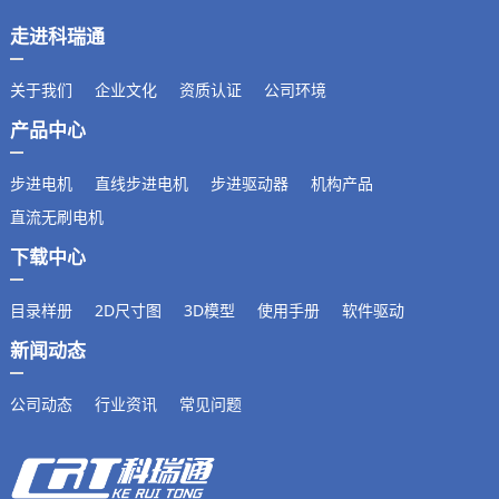
19
单出轴
200
走进科瑞通
重量kg
11.7
关于我们
企业文化
资质认证
公司环境
产品中心
步进电机
直线步进电机
步进驱动器
机构产品
直流无刷电机
下载中心
目录样册
2D尺寸图
3D模型
使用手册
软件驱动
新闻动态
公司动态
行业资讯
常见问题