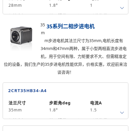
28mm
1.8°
1
重量kg
0.1
保持力矩N.m
转子惯量g.cm²
引线数量
0.18
17
4
35
35系列二相步进电机
m
轴径
出轴方式
马达长度mm
m步进电机其法兰尺寸为35mm,电机长度有
5
单出轴
52
34mm和47mm两种，属于小型两相直流步进电
重量kg
机，用于空间有限、力矩要求不大、但需精准定
0.2
位的设备，我们生产的35步进电机性能优异，价格实惠，欢迎前来洽
谈咨询！
2CRT35HB34-A4
法兰尺寸
步距角deg
电流A
35mm
1.8°
1.5
保持力矩N.m
转子惯量g.cm²
引线数量
0.14
20
4