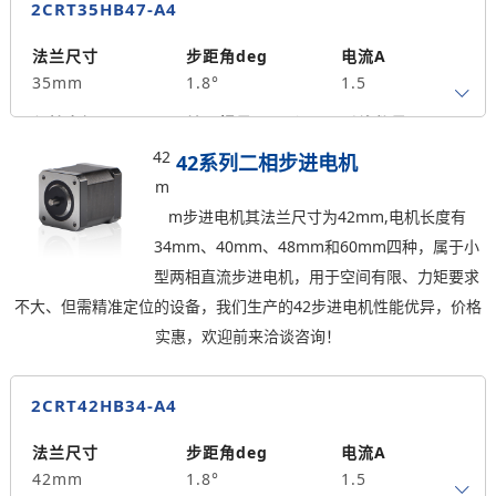
2CRT35HB47-A4
轴径
出轴方式
马达长度mm
5
单出轴
34
法兰尺寸
步距角deg
电流A
35mm
1.8°
1.5
重量kg
0.21
保持力矩N.m
转子惯量g.cm²
引线数量
0.2
30
4
42
42系列二相步进电机
m
轴径
出轴方式
马达长度mm
m步进电机其法兰尺寸为42mm,电机长度有
5
单出轴
47
34mm、40mm、48mm和60mm四种，属于小
重量kg
型两相直流步进电机，用于空间有限、力矩要求
0.28
不大、但需精准定位的设备，我们生产的42步进电机性能优异，价格
实惠，欢迎前来洽谈咨询！
2CRT42HB34-A4
法兰尺寸
步距角deg
电流A
42mm
1.8°
1.5