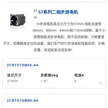
0.36
保持力矩N.m
转子惯量g.cm²
引线数量
0.6
105
4
57
57系列二相步进电机
m
轴径
出轴方式
马达长度mm
m步进电机其法兰尺寸为57mm,电机长度有
5
单出轴
60
56mm、80mm、84mm和110mm四种，属于小
重量kg
型两相直流步进电机，用于空间有限、力矩要求
0.6
不大、但需精准定位的设备，我们生产的57步进电机性能优异，价格
实惠，欢迎前来洽谈咨询！
2CRT57HB56-A4
法兰尺寸
步距角deg
电流A
57mm
1.8°
4
保持力矩N.m
转子惯量g.cm²
引线数量
1.2
300
4
2CRT57HB80-A4
轴径
出轴方式
马达长度mm