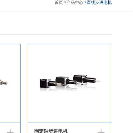
>
>
首页
产品中心
直线步进电机
+
+
固定轴步进电机