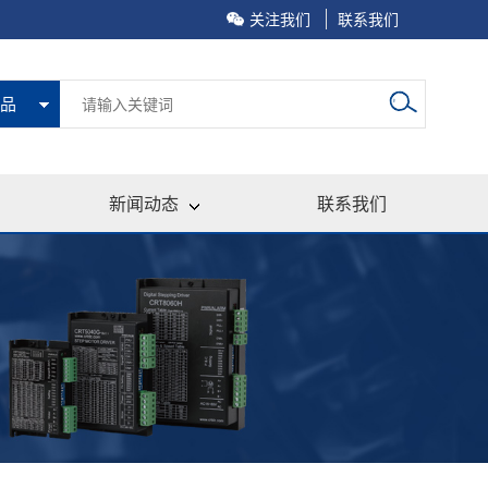
关注我们
联系我们
品
新闻动态
联系我们