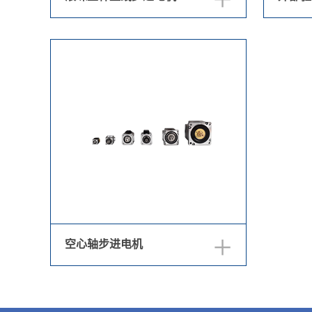
+
空心轴步进电机