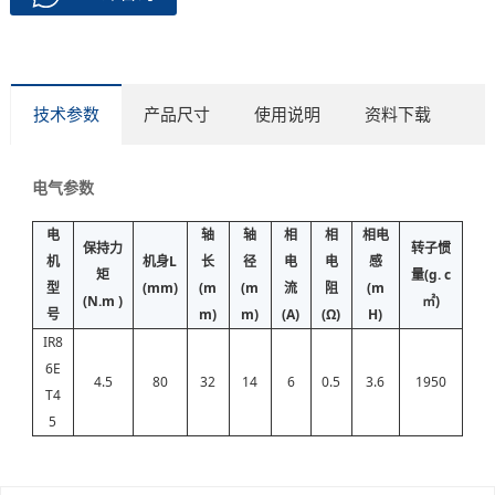
技术参数
产品尺寸
使用说明
资料下载
电气参数
电
轴
轴
相
相
相电
保持力
转子惯
机
机身L
长
径
电
电
感
矩
量(g. c
型
(mm)
(m
(m
流
阻
(m
(N.m )
㎡)
号
m)
m)
(A)
(Ω)
H)
IR8
6E
4.5
80
32
14
6
0.5
3.6
1950
T4
5