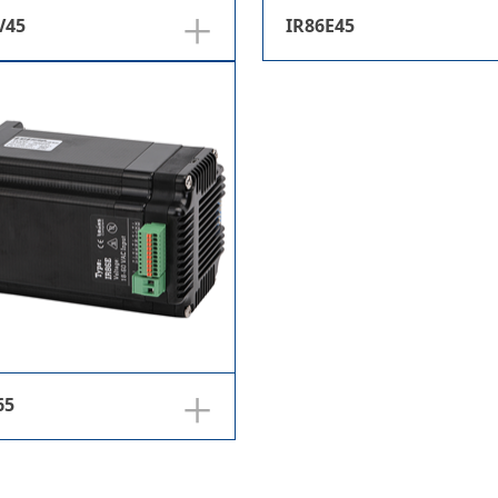
+
V45
IR86E45
+
65