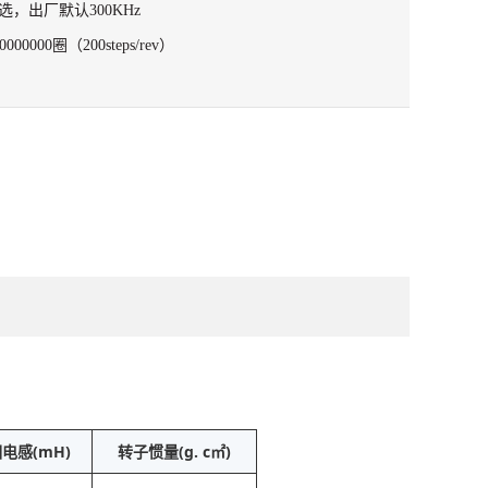
选，出厂默认300KHz
000圈（200steps/rev）
电感(mH)
转子惯量(g. c㎡)