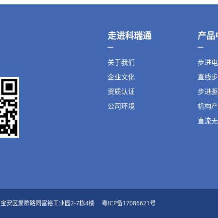
走进科瑞通
产品
关于我们
步进电
企业文化
直线步
资质认证
步进驱
公司环境
机构产
直流无
：深圳市宝安区爱群路同富裕工业园2-7栋4楼
粤ICP备17086621号