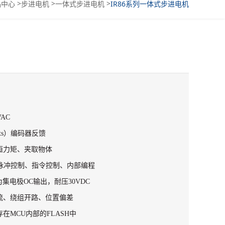
>
>
>
品中心
步进电机
一体式步进电机
IR86系列一体式步进电机
VAC
unts）编码器反馈
恒力矩、夹取物体
脉冲控制、指令控制、内部编程
为集电极OC输出，耐压30VDC
流、绕组开路、位置偏差
在MCU内部的FLASH中