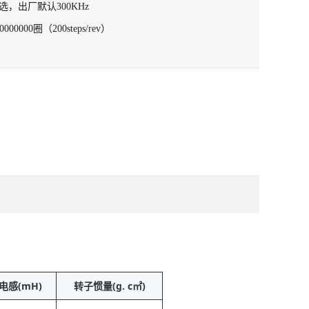
选，出厂默认300KHz
000圈（200steps/rev）
电感(mH)
转子惯量(g. c㎡)