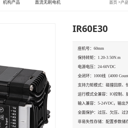
机构产品
直流无刷电机
>
首页
产
IR60E30
座机号：60mm
保持转矩：1.20-3.50N.m
电源电压：24-60VDC
全闭环：1000线（4000 Co
支持力矩模式：碰撞回原、
运行模式全兼容：IO控制、
输入兼容：5-24VDC，输出
全面保护：过压、欠压、过
非易失性存储：配置参数储存