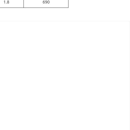
1.8
690