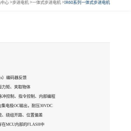
>
>
>
品中心
步进电机
一体式步进电机
IR60系列一体式步进电机
unts）编码器反馈
恒力矩、夹取物体
脉冲控制、指令控制、内部编程
为集电极OC输出，耐压30VDC
流、绕组开路、位置偏差
在MCU内部的FLASH中