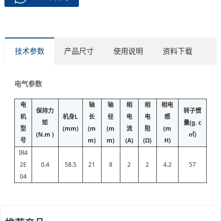
技术参数
产品尺寸
使用说明
资料下载
电气参数
电
轴
轴
相
相
相电
保持力
转子惯
机
机身L
长
径
电
电
感
矩
量(g. c
型
(mm)
(m
(m
流
阻
(m
(N.m )
㎡)
号
m)
m)
(A)
(Ω)
H)
IR4
2E
0.4
58.5
21
8
2
2
4.2
57
04