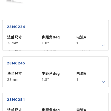
3.6
28NC234
法兰尺寸
步距角deg
电流A
28mm
1.8°
1
转子惯量g.cm²
引线数量
马达长度mm
4
34
0.06
28NC245
保持力矩N.m
备注信息
9
法兰尺寸
步距角deg
电流A
28mm
1.8°
1
转子惯量g.cm²
引线数量
马达长度mm
4
45
0.12
28NC251
保持力矩N.m
备注信息
14
法兰尺寸
步距角deg
电流A