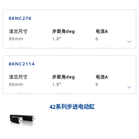
86NC276
法兰尺寸
步距角deg
电流A
86mm
1.8°
6
转子惯量g.cm²
引线数量
马达长度mm
4
76
4.5
86NC2114
保持力矩N.m
备注信息
1300
法兰尺寸
步距角deg
电流A
86mm
1.8°
6
转子惯量g.cm²
引线数量
马达长度mm
4
114
8.5
42系列步进电动缸
保持力矩N.m
备注信息
2500