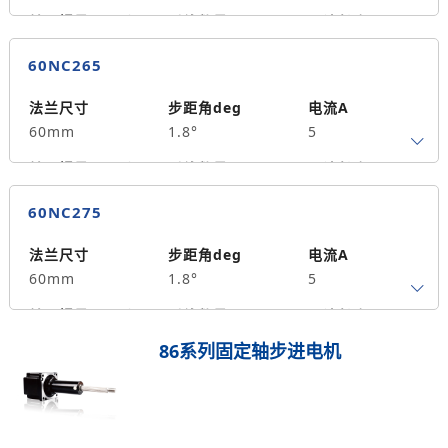
转子惯量g.cm²
引线数量
马达长度mm
4
55
1.5
60NC265
保持力矩N.m
备注信息
490
法兰尺寸
步距角deg
电流A
60mm
1.8°
5
转子惯量g.cm²
引线数量
马达长度mm
4
65
2
60NC275
保持力矩N.m
备注信息
590
法兰尺寸
步距角deg
电流A
60mm
1.8°
5
转子惯量g.cm²
引线数量
马达长度mm
4
75
2.5
86系列固定轴步进电机
保持力矩N.m
备注信息
640