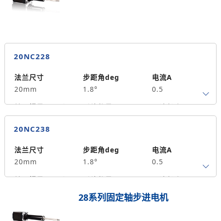
20NC228
法兰尺寸
步距角deg
电流A
20mm
1.8°
0.5
转子惯量g.cm²
引线数量
马达长度mm
4
28
0.015
20NC238
保持力矩N.m
备注信息
2
法兰尺寸
步距角deg
电流A
20mm
1.8°
0.5
转子惯量g.cm²
引线数量
马达长度mm
4
38
0.03
28系列固定轴步进电机
保持力矩N.m
备注信息