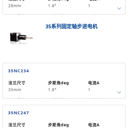
28mm
1.8°
1
转子惯量g.cm²
引线数量
马达长度mm
4
51
0.18
35系列固定轴步进电机
保持力矩N.m
备注信息
17
35NC234
法兰尺寸
步距角deg
电流A
35mm
1.8°
1
转子惯量g.cm²
引线数量
马达长度mm
4
34
0.15
35NC247
保持力矩N.m
备注信息
20
法兰尺寸
步距角deg
电流A