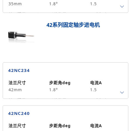
35mm
1.8°
1.5
转子惯量g.cm²
引线数量
马达长度mm
4
47
0.35
42系列固定轴步进电机
保持力矩N.m
备注信息
30
42NC234
法兰尺寸
步距角deg
电流A
42mm
1.8°
1.5
转子惯量g.cm²
引线数量
马达长度mm
4
34
0.25
42NC240
保持力矩N.m
备注信息
35
法兰尺寸
步距角deg
电流A