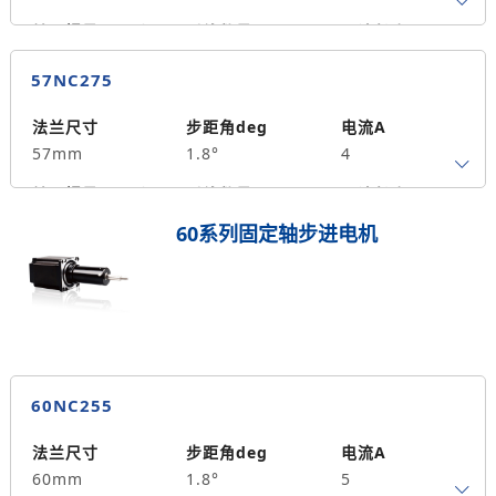
转子惯量g.cm²
引线数量
马达长度mm
4
65
1.5
57NC275
保持力矩N.m
备注信息
390
法兰尺寸
步距角deg
电流A
57mm
1.8°
4
转子惯量g.cm²
引线数量
马达长度mm
4
75
1.8
60系列固定轴步进电机
保持力矩N.m
备注信息
500
60NC255
法兰尺寸
步距角deg
电流A
60mm
1.8°
5