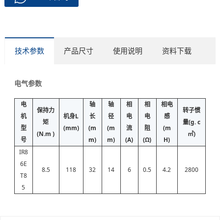
技术参数
产品尺寸
使用说明
资料下载
电气参数
电
轴
轴
相
相
相电
保持力
转子惯
机
机身L
长
径
电
电
感
矩
量(g. c
型
(mm)
(m
(m
流
阻
(m
(N.m )
㎡)
号
m)
m)
(A)
(Ω)
H)
IR8
6E
8.5
118
32
14
6
0.5
4.2
2800
T8
5