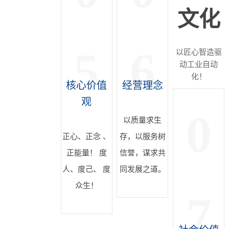
文化
8年，我们始
终不忘初心
5
6
以匠心智造驱
动工业自动
化！
核心价值
经营理念
观
0
以质量求生
正心、正念 、
存，以服务树
正能量！ 度
信誉，谋求共
人、度己、 度
同发展之道。
众生！
7