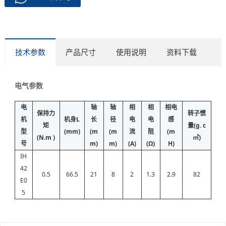
技术参数
产品尺寸
使用说明
资料下载
电气参数
电
轴
轴
相
相
相电
保持力
转子惯
机
机身L
长
径
电
电
感
矩
量(g. c
型
(mm)
(m
(m
流
阻
(m
(N.m )
㎡)
号
m)
m)
(A)
(Ω)
H)
IH
42
0.5
66.5
21
8
2
1.3
2.9
82
E0
5