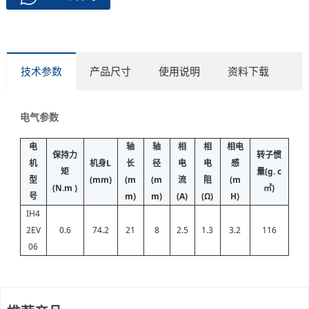
技术参数
产品尺寸
使用说明
资料下载
电气参数
电
轴
轴
相
相
相电
保持力
转子惯
机
机身L
长
径
电
电
感
矩
量(g. c
型
(mm)
(m
(m
流
阻
(m
(N.m )
㎡)
号
m)
m)
(A)
(Ω)
H)
IH4
2EV
0.6
74.2
21
8
2.5
1.3
3.2
116
06