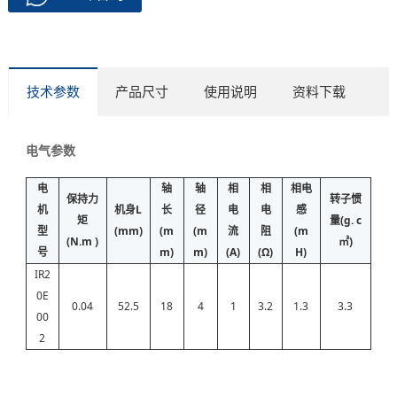
技术参数
产品尺寸
使用说明
资料下载
电气参数
电
轴
轴
相
相
相电
保持力
转子惯
机
机身L
长
径
电
电
感
矩
量(g. c
型
(mm)
(m
(m
流
阻
(m
(N.m )
㎡)
号
m)
m)
(A)
(Ω)
H)
IR2
0E
0.04
52.5
18
4
1
3.2
1.3
3.3
00
2