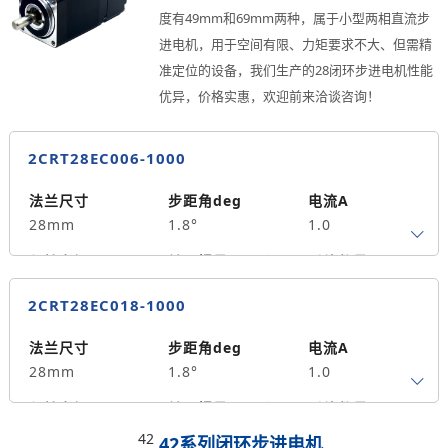
度有49mm和69mm两种，属于小型两相直流步
进电机，用于空间有限、力矩要求不大、但需精
准定位的设备，我们生产的28闭环步进电机性能
优异，价格实惠，欢迎前来洽谈咨询！
2CRT28EC006-1000
法兰尺寸
步距角deg
电流A
28mm
1.8°
1.0
保持力矩N.m
转子惯量g.cm²
引线数量
0.06
9
4
2CRT28EC018-1000
轴径
出轴方式
马达长度mm
5
单出轴
49
法兰尺寸
步距角deg
电流A
28mm
1.8°
1.0
重量kg
0.21
保持力矩N.m
转子惯量g.cm²
引线数量
0.18
18
4
42
42系列闭环步进电机