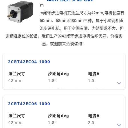
m
轴径
出轴方式
马达长度mm
m闭环步进电机其法兰尺寸为42mm,电机长度有
5
单出轴
69
60mm、68mm和80mm三种，属于小型两相直
重量kg
流步进电机，用于空间有限、力矩要求不大、但
0.30
需精准定位的设备，我们生产的42闭环步进电机性能优异，价格实
惠，欢迎前来洽谈咨询！
2CRT42EC04-1000
法兰尺寸
步距角deg
电流A
42mm
1.8°
1.5
保持力矩N.m
转子惯量g.cm²
引线数量
0.4
60
4
2CRT42EC06-1000
轴径
出轴方式
马达长度mm
5
单出轴
60
法兰尺寸
步距角deg
电流A
42mm
1.8°
2.5
重量kg