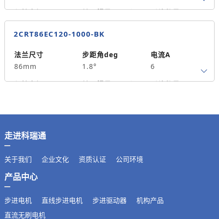
重量kg
3.3
保持力矩N.m
转子惯量g.cm²
引线数量
8.5
2800
4
2CRT86EC120-1000-BK
轴径
出轴方式
马达长度mm
14
单出轴
182
法兰尺寸
步距角deg
电流A
86mm
1.8°
6
重量kg
4.8
保持力矩N.m
转子惯量g.cm²
引线数量
12
4000
4
轴径
出轴方式
马达长度mm
14
单出轴
210
走进科瑞通
重量kg
6.5
关于我们
企业文化
资质认证
公司环境
产品中心
步进电机
直线步进电机
步进驱动器
机构产品
直流无刷电机