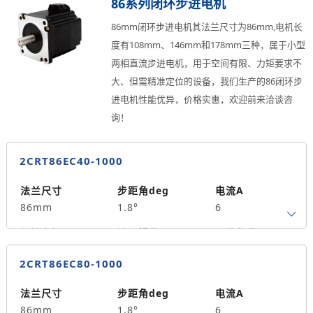
86系列闭环步进电机
轴径
出轴方式
马达长度mm
86mm闭环步进电机其法兰尺寸为86mm,电机长
10
单出轴
164
度有108mm、146mm和178mm三种，属于小型
两相直流步进电机，用于空间有限、力矩要求不
重量kg
2.2
大、但需精准定位的设备，我们生产的86闭环步
进电机性能优异，价格实惠，欢迎前来洽谈咨
询！
2CRT86EC40-1000
法兰尺寸
步距角deg
电流A
86mm
1.8°
6
保持力矩N.m
转子惯量g.cm²
引线数量
4.5
1400
4
2CRT86EC80-1000
轴径
出轴方式
马达长度mm
14
单出轴
108
法兰尺寸
步距角deg
电流A
86mm
1.8°
6