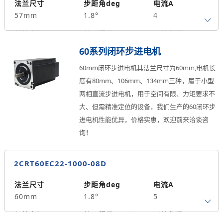
8
单出轴
123
法兰尺寸
步距角deg
电流A
57mm
1.8°
4
重量kg
1.3
保持力矩N.m
转子惯量g.cm²
引线数量
2.3
480
4
60系列闭环步进电机
轴径
出轴方式
马达长度mm
60mm闭环步进电机其法兰尺寸为60mm,电机长
8
单出轴
143
度有80mm、106mm、134mm三种，属于小型
两相直流步进电机，用于空间有限、力矩要求不
重量kg
1.5
大、但需精准定位的设备，我们生产的60闭环步
进电机性能优异，价格实惠，欢迎前来洽谈咨
询！
2CRT60EC22-1000-08D
法兰尺寸
步距角deg
电流A
60mm
1.8°
5
保持力矩N.m
转子惯量g.cm²
引线数量