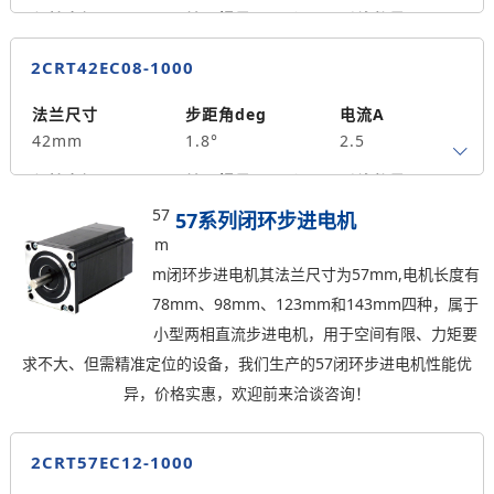
0.30
保持力矩N.m
转子惯量g.cm²
引线数量
0.6
70
4
2CRT42EC08-1000
轴径
出轴方式
马达长度mm
5
单出轴
68
法兰尺寸
步距角deg
电流A
42mm
1.8°
2.5
重量kg
0.5
保持力矩N.m
转子惯量g.cm²
引线数量
0.8
110
4
57
57系列闭环步进电机
m
轴径
出轴方式
马达长度mm
m闭环步进电机其法兰尺寸为57mm,电机长度有
5
单出轴
80
78mm、98mm、123mm和143mm四种，属于
重量kg
小型两相直流步进电机，用于空间有限、力矩要
0.7
求不大、但需精准定位的设备，我们生产的57闭环步进电机性能优
异，价格实惠，欢迎前来洽谈咨询！
2CRT57EC12-1000