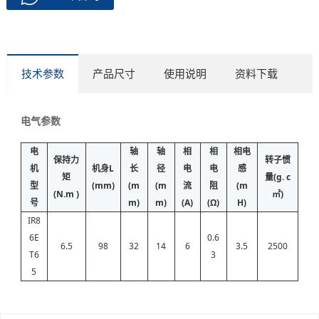
技术参数
产品尺寸
使用说明
资料下载
电气参数
电
轴
轴
相
相
相电
保持力
转子惯
机
机身L
长
径
电
电
感
矩
量(g. c
型
(mm)
(m
(m
流
阻
(m
(N.m )
㎡)
号
m)
m)
(A)
(Ω)
H)
IR8
6E
0.6
6.5
98
32
14
6
3.5
2500
T6
3
5