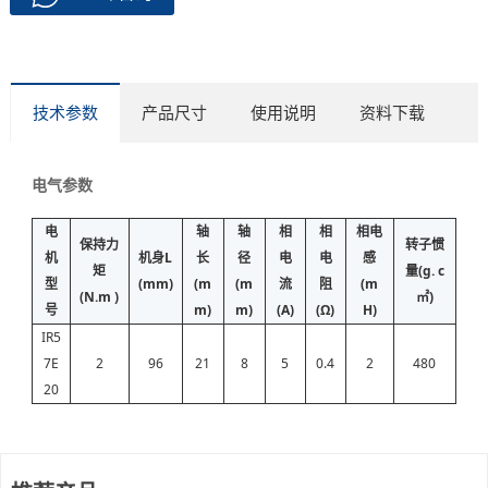
技术参数
产品尺寸
使用说明
资料下载
电气参数
电
轴
轴
相
相
相电
保持力
转子惯
机
机身L
长
径
电
电
感
矩
量(g. c
型
(mm)
(m
(m
流
阻
(m
(N.m )
㎡)
号
m)
m)
(A)
(Ω)
H)
IR5
7E
2
96
21
8
5
0.4
2
480
20