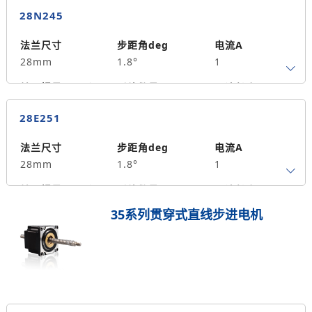
4
34
0.06
28N245
保持力矩N.m
备注信息
9
法兰尺寸
步距角deg
电流A
28mm
1.8°
1
转子惯量g.cm²
引线数量
马达长度mm
4
45
0.12
28E251
保持力矩N.m
备注信息
14
法兰尺寸
步距角deg
电流A
28mm
1.8°
1
转子惯量g.cm²
引线数量
马达长度mm
4
51
0.18
35系列贯穿式直线步进电机
保持力矩N.m
备注信息
17