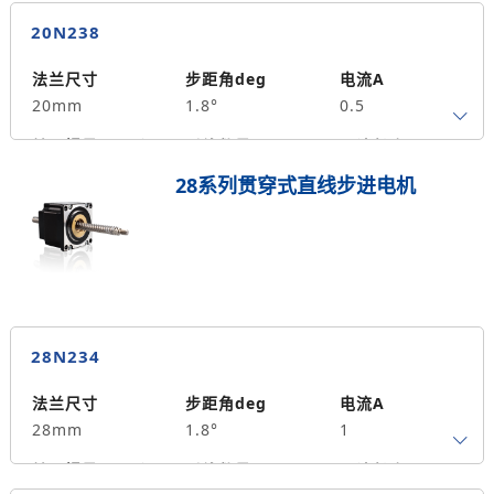
4
28
0.015
20N238
保持力矩N.m
备注信息
2
法兰尺寸
步距角deg
电流A
20mm
1.8°
0.5
转子惯量g.cm²
引线数量
马达长度mm
4
38
0.03
28系列贯穿式直线步进电机
保持力矩N.m
备注信息
3.6
28N234
法兰尺寸
步距角deg
电流A
28mm
1.8°
1
转子惯量g.cm²
引线数量
马达长度mm