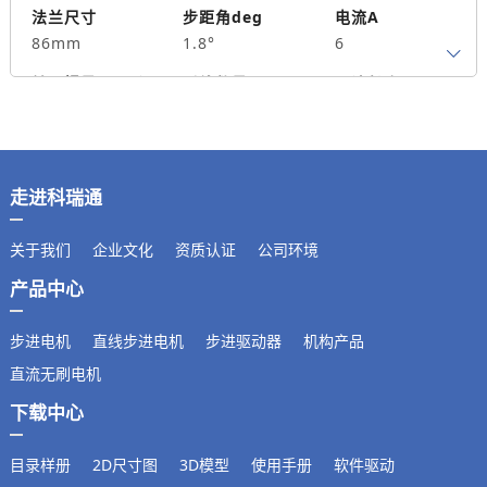
1300
法兰尺寸
步距角deg
电流A
86mm
1.8°
6
转子惯量g.cm²
引线数量
马达长度mm
4
114
8.5
保持力矩N.m
备注信息
2500
走进科瑞通
关于我们
企业文化
资质认证
公司环境
产品中心
步进电机
直线步进电机
步进驱动器
机构产品
直流无刷电机
下载中心
目录样册
2D尺寸图
3D模型
使用手册
软件驱动