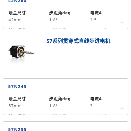
42N260
保持力矩N.m
备注信息
70
法兰尺寸
步距角deg
电流A
42mm
1.8°
2.5
转子惯量g.cm²
引线数量
马达长度mm
4
60
0.7
57系列贯穿式直线步进电机
保持力矩N.m
备注信息
105
57N245
法兰尺寸
步距角deg
电流A
57mm
1.8°
3
转子惯量g.cm²
引线数量
马达长度mm
4
45
0.7
57N255