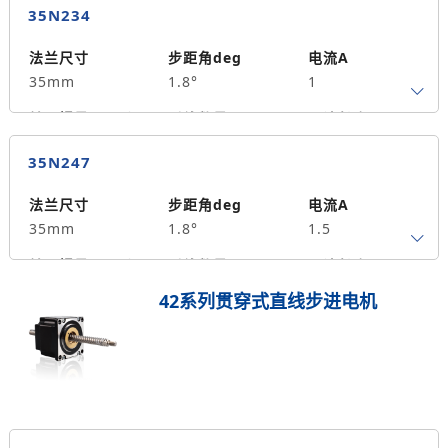
35N234
法兰尺寸
步距角deg
电流A
35mm
1.8°
1
转子惯量g.cm²
引线数量
马达长度mm
4
34
0.15
35N247
保持力矩N.m
备注信息
20
法兰尺寸
步距角deg
电流A
35mm
1.8°
1.5
转子惯量g.cm²
引线数量
马达长度mm
4
47
0.35
42系列贯穿式直线步进电机
保持力矩N.m
备注信息
30