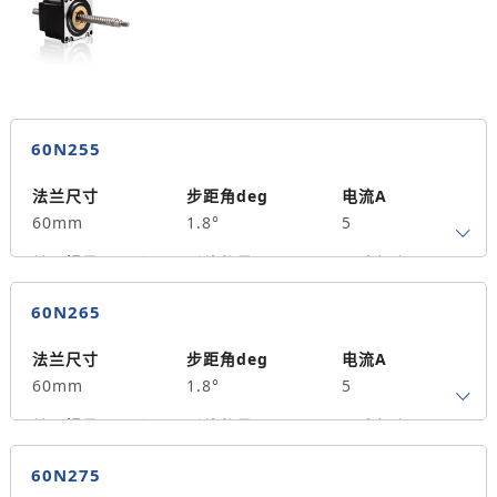
保持力矩N.m
备注信息
500
60N255
法兰尺寸
步距角deg
电流A
60mm
1.8°
5
转子惯量g.cm²
引线数量
马达长度mm
4
55
1.5
60N265
保持力矩N.m
备注信息
490
法兰尺寸
步距角deg
电流A
60mm
1.8°
5
转子惯量g.cm²
引线数量
马达长度mm
4
65
2
60N275
保持力矩N.m
备注信息