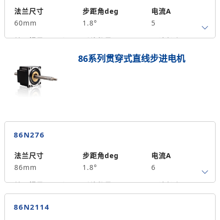
590
法兰尺寸
步距角deg
电流A
60mm
1.8°
5
转子惯量g.cm²
引线数量
马达长度mm
4
75
2.5
86系列贯穿式直线步进电机
保持力矩N.m
备注信息
640
86N276
法兰尺寸
步距角deg
电流A
86mm
1.8°
6
转子惯量g.cm²
引线数量
马达长度mm
4
76
4.5
86N2114
保持力矩N.m
备注信息