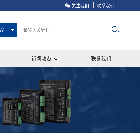
关注我们
联系我们
品
新闻动态
联系我们