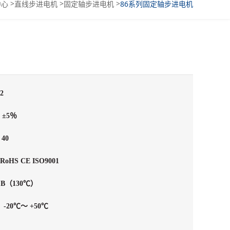
>
>
>
中心
直线步进电机
固定轴步进电机
86系列固定轴步进电机
2
度
±5％
级
40
RoHS CE ISO9001
级
B（130℃）
度
-20℃～ +50℃