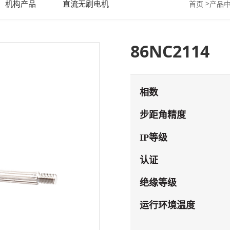
机构产品
直流无刷电机
>
首页
产品
86NC2114
相数
步距角精
IP等
认证
绝缘等
运行环境温