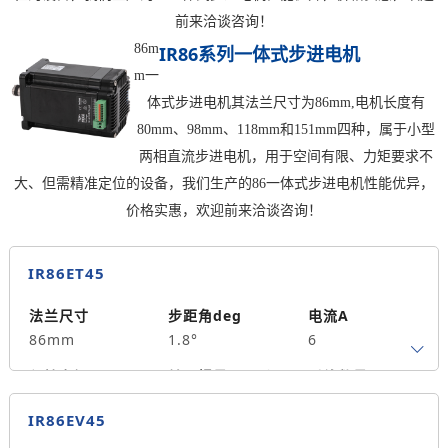
前来洽谈咨询！
86m
IR86系列一体式步进电机
m一
体式步进电机其法兰尺寸为86mm,电机长度有
80mm、98mm、118mm和151mm四种，属于小型
两相直流步进电机，用于空间有限、力矩要求不
大、但需精准定位的设备，我们生产的86一体式步进电机性能优异，
价格实惠，欢迎前来洽谈咨询！
IR86ET45
法兰尺寸
步距角deg
电流A
86mm
1.8°
6
保持力矩N.m
转子惯量g.cm²
引线数量
4.5
1950
0
IR86EV45
轴径
出轴方式
马达长度mm