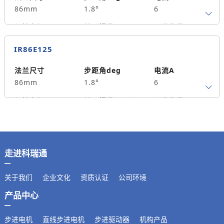
86mm
1.8°
6
重量kg
5.6
保持力矩N.m
转子惯量g.cm²
引线数量
12.5
4950
0
IR86E125
轴径
出轴方式
马达长度mm
14
单出轴
151
法兰尺寸
步距角deg
电流A
86mm
1.8°
6
重量kg
5.6
保持力矩N.m
转子惯量g.cm²
引线数量
12.5
4950
0
轴径
出轴方式
马达长度mm
14
单出轴
151
走进科瑞通
重量kg
5.6
关于我们
企业文化
资质认证
公司环境
产品中心
步进电机
直线步进电机
步进驱动器
机构产品