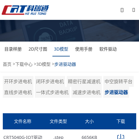


目录样册
2D尺寸图
3D模型
使用手册
软件驱动
>
>
>
首页
下载中心
3D模型
步进驱动器
开环步进电机
闭环步进电机
精密行星减速机
中空旋转平台
直线步进电机
一体式步进电机
减速步进电机
步进驱动器
文件名称
文件类型
大小
下载
CRT5040G-IOT驱动
.step
6656KB