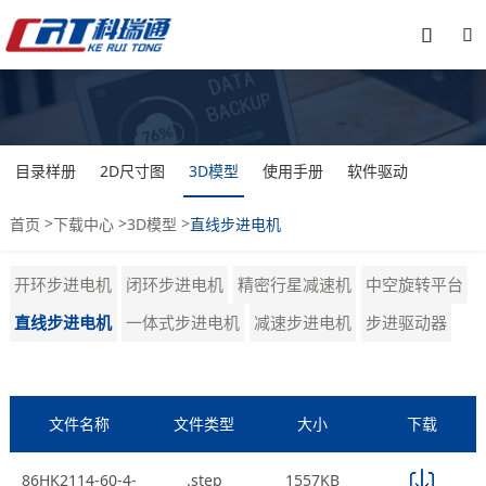


目录样册
2D尺寸图
3D模型
使用手册
软件驱动
>
>
>
首页
下载中心
3D模型
直线步进电机
开环步进电机
闭环步进电机
精密行星减速机
中空旋转平台
直线步进电机
一体式步进电机
减速步进电机
步进驱动器
文件名称
文件类型
大小
下载
86HK2114-60-4-
.step
1557KB