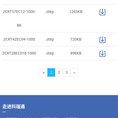
2CRT57EC12-1000-
.step
1265KB
BK
2CRT42EC04-1000
.step
720KB
2CRT28EC018-1000
.step
896KB
«
1
2
3
»
走进科瑞通