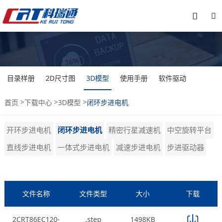


目录样册
2D尺寸图
3D模型
使用手册
软件驱动
>
>
>
首页
下载中心
3D模型
闭环步进电机
开环步进电机
闭环步进电机
精密行星减速机
中空旋转平台
直线步进电机
一体式步进电机
减速步进电机
步进驱动器
文件名称
文件类型
大小
下载
2CRT86EC120-
.step
1498KB