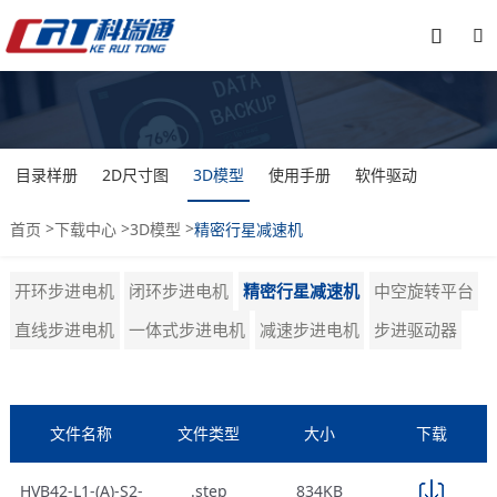


目录样册
2D尺寸图
3D模型
使用手册
软件驱动
>
>
>
首页
下载中心
3D模型
精密行星减速机
开环步进电机
闭环步进电机
精密行星减速机
中空旋转平台
直线步进电机
一体式步进电机
减速步进电机
步进驱动器
文件名称
文件类型
大小
下载
HVB42-L1-(A)-S2-
.step
834KB