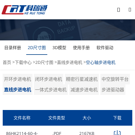


目录样册
2D尺寸图
3D模型
使用手册
软件驱动
>
>
>
>
首页
下载中心
2D尺寸图
直线步进电机
空心轴步进电机
开环步进电机
闭环步进电机
精密行星减速机
中空旋转平台
直线步进电机
一体式步进电机
减速步进电机
步进驱动器
文件名称
文件类型
大小
下载
86HK2114-60-4-
.PDF
2167KB