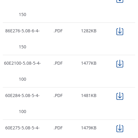
150
86E276-5.08-6-4-
.PDF
1282KB
150
60E2100-5.08-5-4-
.PDF
1477KB
100
60E284-5.08-5-4-
.PDF
1481KB
100
60E275-5.08-5-4-
.PDF
1479KB