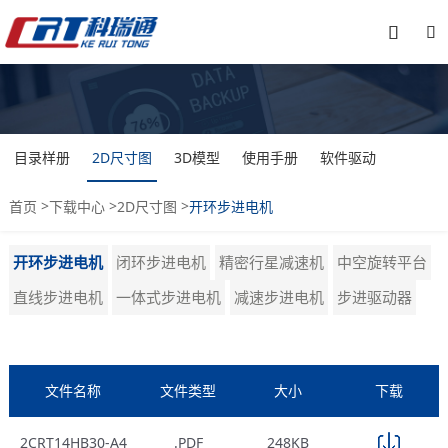


目录样册
2D尺寸图
3D模型
使用手册
软件驱动
>
>
>
首页
下载中心
2D尺寸图
开环步进电机
开环步进电机
闭环步进电机
精密行星减速机
中空旋转平台
直线步进电机
一体式步进电机
减速步进电机
步进驱动器
文件名称
文件类型
大小
下载
2CRT14HB30-A4
.PDF
248KB