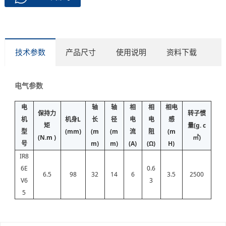
技术参数
产品尺寸
使用说明
资料下载
电气参数
电
轴
轴
相
相
相电
保持力
转子惯
机
机身L
长
径
电
电
感
矩
量(g. c
型
(mm)
(m
(m
流
阻
(m
(N.m )
㎡)
号
m)
m)
(A)
(Ω)
H)
IR8
6E
0.6
6.5
98
32
14
6
3.5
2500
V6
3
5