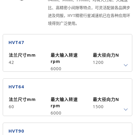
比、高精密小间隙等特点，可灵活配装各品牌步
进及伺服，HVT精密行星减速机已在各种应用环
境得到广泛使用。
HVT47
法兰尺寸mm
最大输入转速
最大径向力N
rpm
42
1200
6000
最大轴向力N
背隙arcmin
HVT64
750
≤5
法兰尺寸mm
最大输入转速
最大径向力N
rpm
60
1500
6000
最大轴向力N
背隙arcmin
HVT90
750
≤5