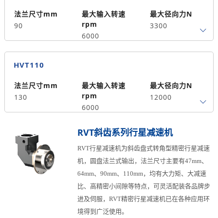
法兰尺寸mm
最大输入转速
最大径向力N
rpm
90
3300
6000
最大轴向力N
背隙arcmin
HVT110
1700
≤5
法兰尺寸mm
最大输入转速
最大径向力N
rpm
130
12000
6000
最大轴向力N
背隙arcmin
RVT斜齿系列行星减速机
8800
≤5
RVT行星减速机为斜齿盘式转角型精密行星减速
机，圆盘法兰式输出，法兰尺寸主要有47mm、
64mm、90mm、110mm，均有大力矩、大减速
比、高精密小间隙等特点，可灵活配装各品牌步
进及伺服，RVT精密行星减速机已在各种应用环
境得到广泛使用。