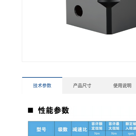
技术参数
产品尺寸
使用说明