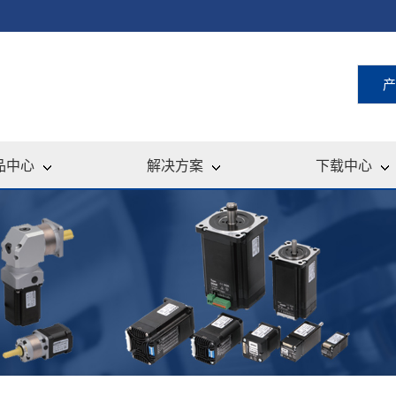
产
品中心
解决方案
下载中心