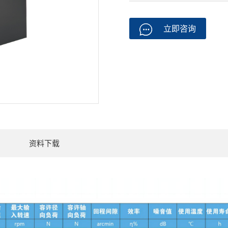
立即咨询
资料下载