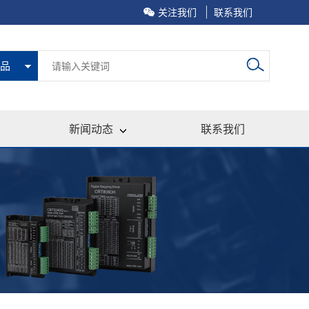
关注我们
联系我们
品
新闻动态
联系我们