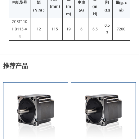
电机型号
矩
电流
阻
量(g. c
(mm)
(m
(m
(N.m )
(A)
(Ω)
㎡)
m)
H)
2CRT110
0.5
HB115-A
12
115
19
6
6.5
7200
3
4
推荐产品