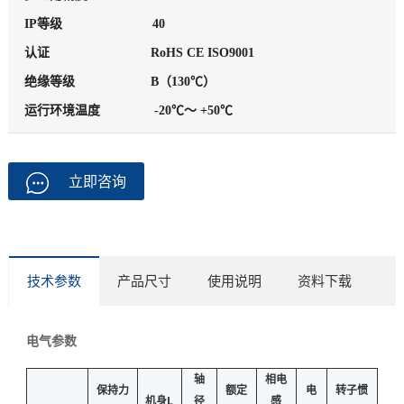
IP等级
40
认证
RoHS CE ISO9001
绝缘等级
B（130℃）
运行环境温度
-20℃～ +50℃
立即咨询
技术参数
产品尺寸
使用说明
资料下载
电气参数
轴
相电
保持力
额定
电
转子惯
机身L
径
感