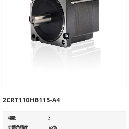
2CRT110HB115-A4
相数
2
步距角精度
±5％