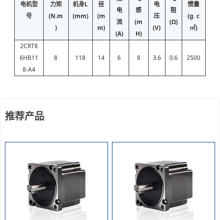
电机型
力矩
机身L
径
电
惯量
电
感
阻
号
(N.m
(mm)
(m
压
(g. c
流
(m
(Ω)
)
m)
(V)
㎡)
(A)
H)
2CRT8
6HB11
8
118
14
6
8
3.6
0.6
2500
8-A4
推荐产品