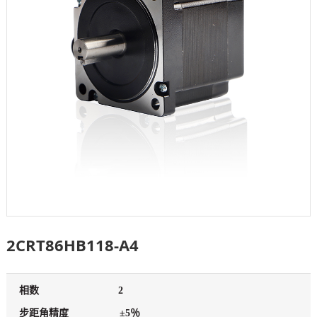
2CRT86HB118-A4
相数
2
步距角精度
±5％