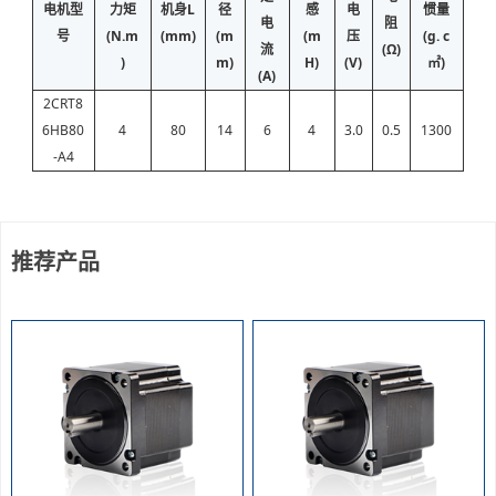
电机型
力矩
机身L
径
感
电
惯量
电
阻
号
(N.m
(mm)
(m
(m
压
(g. c
流
(Ω)
)
m)
H)
(V)
㎡)
(A)
2CRT8
6HB80
4
80
14
6
4
3.0
0.5
1300
-A4
推荐产品