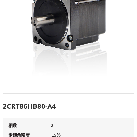
2CRT86HB80-A4
相数
2
步距角精度
±5％