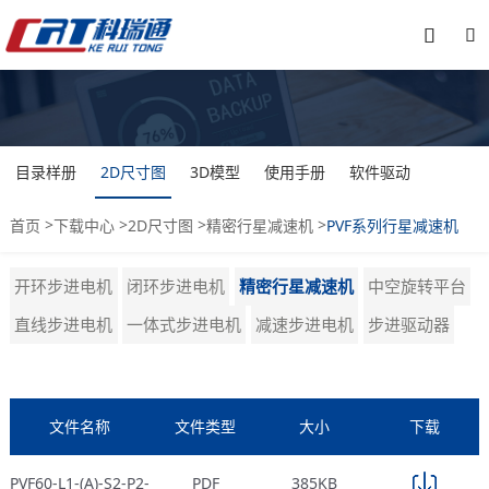


目录样册
2D尺寸图
3D模型
使用手册
软件驱动
>
>
>
>
首页
下载中心
2D尺寸图
精密行星减速机
PVF系列行星减速机
开环步进电机
闭环步进电机
精密行星减速机
中空旋转平台
直线步进电机
一体式步进电机
减速步进电机
步进驱动器
文件名称
文件类型
大小
下载
PVF60-L1-(A)-S2-P2-
PDF
385KB