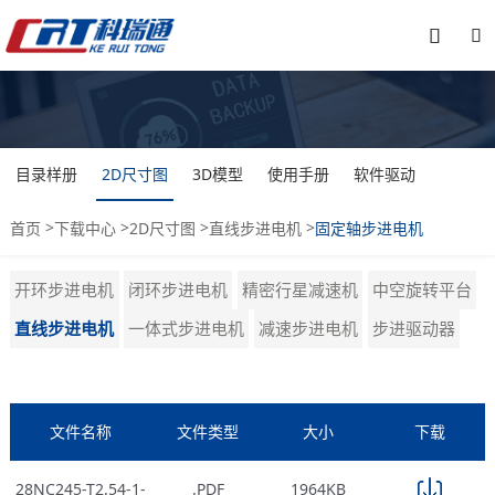


目录样册
2D尺寸图
3D模型
使用手册
软件驱动
>
>
>
>
首页
下载中心
2D尺寸图
直线步进电机
固定轴步进电机
开环步进电机
闭环步进电机
精密行星减速机
中空旋转平台
直线步进电机
一体式步进电机
减速步进电机
步进驱动器
文件名称
文件类型
大小
下载
28NC245-T2.54-1-
.PDF
1964KB