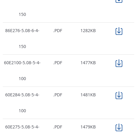
150
86E276-5.08-6-4-
.PDF
1282KB
150
60E2100-5.08-5-4-
.PDF
1477KB
100
60E284-5.08-5-4-
.PDF
1481KB
100
60E275-5.08-5-4-
.PDF
1479KB