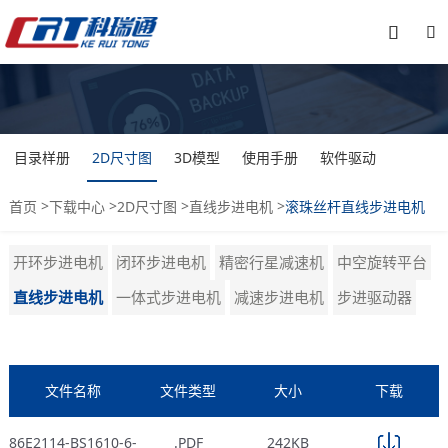


目录样册
2D尺寸图
3D模型
使用手册
软件驱动
>
>
>
>
首页
下载中心
2D尺寸图
直线步进电机
滚珠丝杆直线步进电机
开环步进电机
闭环步进电机
精密行星减速机
中空旋转平台
直线步进电机
一体式步进电机
减速步进电机
步进驱动器
文件名称
文件类型
大小
下载
86E2114-BS1610-6-
.PDF
242KB