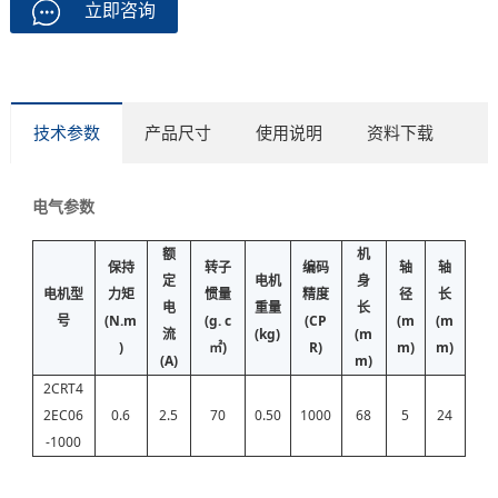
立即咨询
技术参数
产品尺寸
使用说明
资料下载
电气参数
额
机
保持
转子
编码
轴
轴
定
电机
身
电机型
力矩
惯量
精度
径
长
电
重量
长
号
(N.m
(g. c
(CP
(m
(m
流
(kg)
(m
)
㎡)
R)
m)
m)
(A)
m)
2CRT4
2EC06
0.6
2.5
70
0.50
1000
68
5
24
-1000