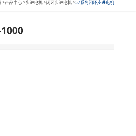
>
>
>
>
页
产品中心
步进电机
闭环步进电机
57系列闭环步进电机
-1000