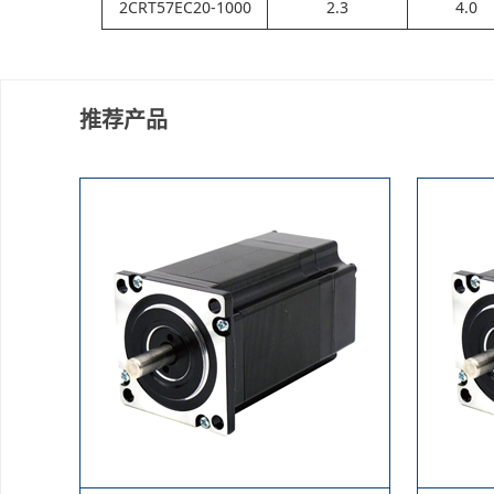
2CRT57EC20-1000
2.3
4.0
推荐产品