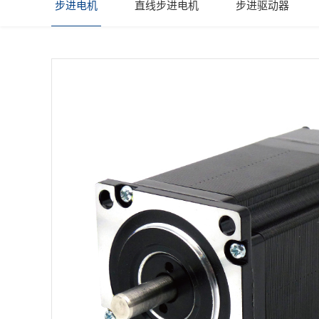
步进电机
直线步进电机
步进驱动器