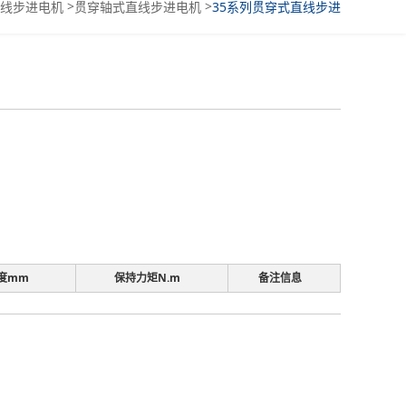
>
>
线步进电机
贯穿轴式直线步进电机
35系列贯穿式直线步进
电机
度mm
保持力矩N.m
备注信息