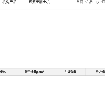
机构产品
直流无刷电机
>
>
首页
产品中心
直
电流A
转子惯量g.cm²
引线数量
马达长