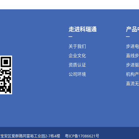
走进科瑞通
产品
关于我们
步进电
企业文化
直线步
资质认证
步进驱
公司环境
机构产
直流无
：深圳市宝安区爱群路同富裕工业园2-7栋4楼
粤ICP备17086621号