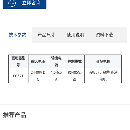
立即咨询
技术参数
产品尺寸
使用说明
资料下载
驱动器型
输出电
输入电压
控制模式
适配电机
号
流
24-80V D
1.0-6.5
RS485协
两相57、60型步进
EC57T
C
A
议
电机
推荐产品