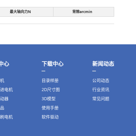
最大轴向力N
背隙arcmin
中心
下载中心
新闻动态
机
目录样册
公司动态
进电机
2D尺寸图
行业资讯
动器
3D模型
常见问题
品
使用手册
刷电机
软件驱动