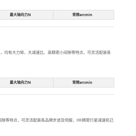
最大轴向力N
背隙arcmin
0mm，均有大力矩、大减速比、高精密小间隙等特点，可灵活配装各
最大轴向力N
背隙arcmin
小间隙等特点，可灵活配装各品牌步进及伺服，HR精密行星减速机已