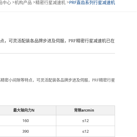
>
>
>
品中心
机构产品
精密行星减速机
PRF直齿系列行星减速机
等特点，可灵活配装各品牌步进及伺服，PRF精密行星减速机已在
比、高精密小间隙等特点，可灵活配装各品牌步进及伺服，PRF精密行星
最大轴向力N
背隙arcmin
160
≤12
390
≤12