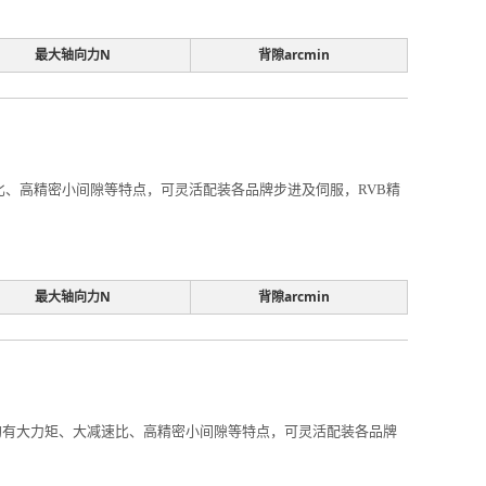
最大轴向力N
背隙arcmin
减速比、高精密小间隙等特点，可灵活配装各品牌步进及伺服，RVB精
最大轴向力N
背隙arcmin
m，均有大力矩、大减速比、高精密小间隙等特点，可灵活配装各品牌