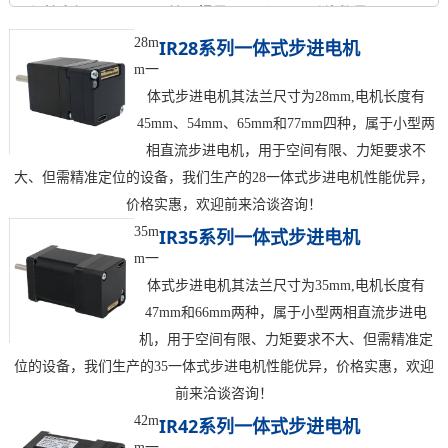
0.08
保持力矩N.m
转子惯量g.cm²
引线数量
0.04
3.3
0
28m
IR28系列一体式步进电机
m一
轴径
出轴方式
马达长度mm
4
单出轴
52.5
体式步进电机其法兰尺寸为28mm,电机长度有
45mm、54mm、65mm和77mm四种，属于小型两
重量kg
相直流步进电机，用于空间有限、力矩要求不
0.1
大、但需精准定位的设备，我们生产的28一体式步进电机性能优异，
价格实惠，欢迎前来洽谈咨询！
35m
IR35系列一体式步进电机
m一
体式步进电机其法兰尺寸为35mm,电机长度有
47mm和66mm两种，属于小型两相直流步进电
机，用于空间有限、力矩要求不大、但需精准定
位的设备，我们生产的35一体式步进电机性能优异，价格实惠，欢迎
前来洽谈咨询！
42m
IR42系列一体式步进电机
m一