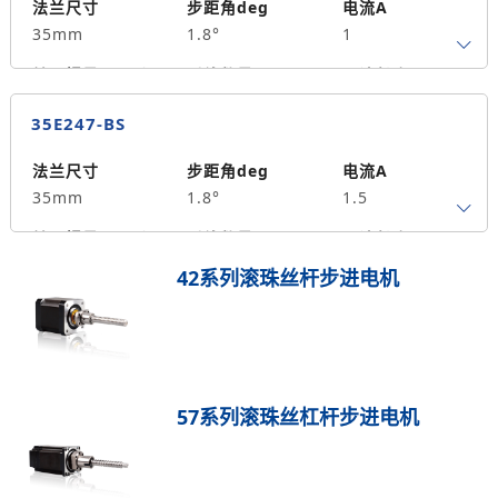
法兰尺寸
步距角deg
电流A
35mm
1.8°
1
转子惯量g.cm²
引线数量
马达长度mm
4
34
0.14
35E247-BS
保持力矩N.m
备注信息
20
法兰尺寸
步距角deg
电流A
35mm
1.8°
1.5
转子惯量g.cm²
引线数量
马达长度mm
4
47
0.35
42系列滚珠丝杆步进电机
保持力矩N.m
备注信息
30
57系列滚珠丝杠杆步进电机