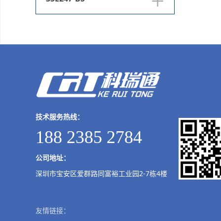
+
技术服务热线：
188 2385 2784
公司地址：
深圳市宝安区爱群路同富裕工业园2-7栋4楼
友情链接：