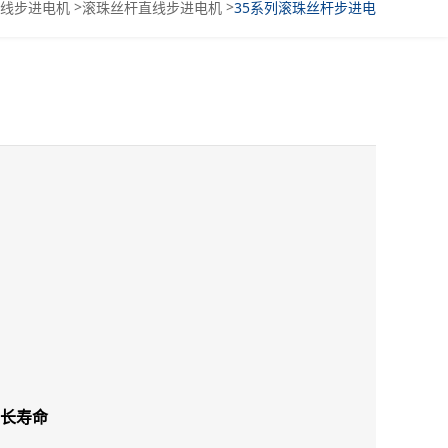
>
>
线步进电机
滚珠丝杆直线步进电机
35系列滚珠丝杆步进电
机
长寿命