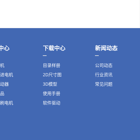
中心
下载中心
新闻动态
机
目录样册
公司动态
进电机
2D尺寸图
行业资讯
动器
3D模型
常见问题
品
使用手册
刷电机
软件驱动