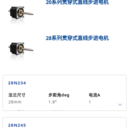
20系列贯穿式直线步进电机
28系列贯穿式直线步进电机
28N234
法兰尺寸
步距角deg
电流A
28mm
1.8°
1
转子惯量g.cm²
引线数量
马达长度mm
4
34
0.06
28N245