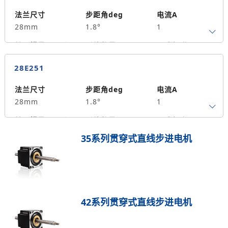
保持力矩N.m
备注信息
9
法兰尺寸
步距角deg
电流A
28mm
1.8°
1
转子惯量g.cm²
引线数量
马达长度mm
4
45
0.12
28E251
保持力矩N.m
备注信息
14
法兰尺寸
步距角deg
电流A
28mm
1.8°
1
转子惯量g.cm²
引线数量
马达长度mm
4
51
0.18
35系列贯穿式直线步进电机
保持力矩N.m
备注信息
17
42系列贯穿式直线步进电机