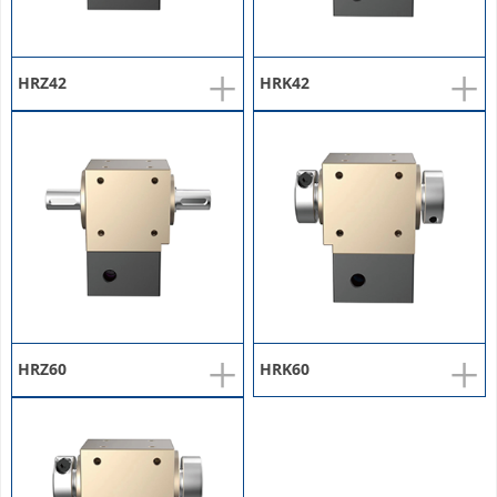
+
+
HRZ42
HRK42
+
+
HRZ60
HRK60