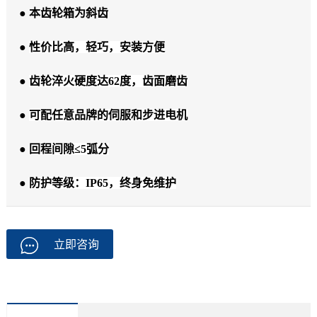
● 本齿轮箱为斜齿
●
性价比高，轻巧，安装方便
●
齿轮淬火硬度达62度，齿面磨齿
●
可配任意品牌的伺服和步进电机
●
回程间隙≤5弧分
●
防护等级：IP65，终身免维护
立即咨询