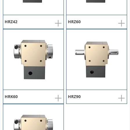
+
+
HRZ42
HRZ60
+
+
HRK60
HRZ90