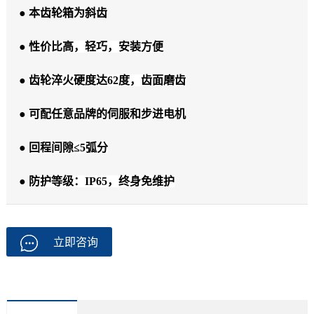
● 本齿轮箱为斜齿
●
性价比高，轻巧，安装方便
●
齿轮淬火硬度达62度，齿面磨齿
●
可配任意品牌的伺服和步进电机
●
回程间隙≤5弧分
●
防护等级：IP65，终身免维护
立即咨询