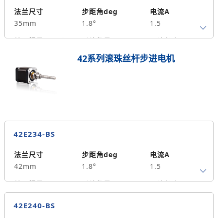
20
法兰尺寸
步距角deg
电流A
35mm
1.8°
1.5
转子惯量g.cm²
引线数量
马达长度mm
4
47
0.35
42系列滚珠丝杆步进电机
保持力矩N.m
备注信息
30
42E234-BS
法兰尺寸
步距角deg
电流A
42mm
1.8°
1.5
转子惯量g.cm²
引线数量
马达长度mm
4
34
0.25
42E240-BS
保持力矩N.m
备注信息