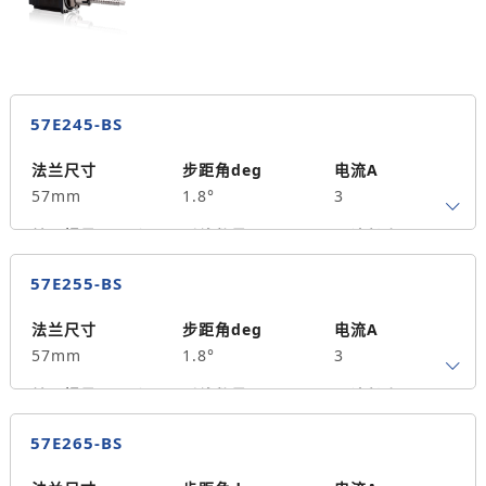
105
57E245-BS
法兰尺寸
步距角deg
电流A
57mm
1.8°
3
转子惯量g.cm²
引线数量
马达长度mm
4
45
0.7
57E255-BS
保持力矩N.m
备注信息
190
法兰尺寸
步距角deg
电流A
57mm
1.8°
3
转子惯量g.cm²
引线数量
马达长度mm
4
55
0.9
57E265-BS
保持力矩N.m
备注信息