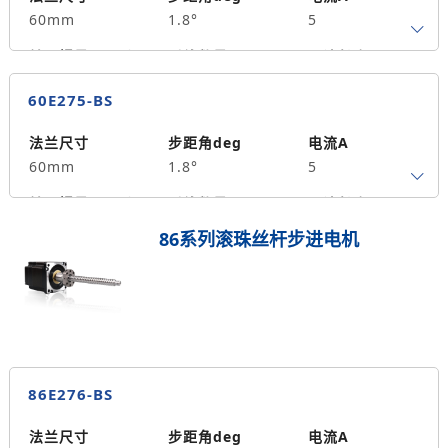
60mm
1.8°
5
转子惯量g.cm²
引线数量
马达长度mm
4
55
1.5
60E275-BS
保持力矩N.m
备注信息
490
法兰尺寸
步距角deg
电流A
60mm
1.8°
5
转子惯量g.cm²
引线数量
马达长度mm
4
75
2.5
86系列滚珠丝杆步进电机
保持力矩N.m
备注信息
690
86E276-BS
法兰尺寸
步距角deg
电流A