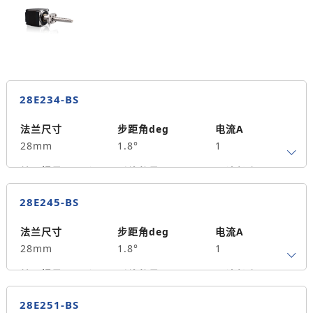
保持力矩N.m
备注信息
5.4
28E234-BS
法兰尺寸
步距角deg
电流A
28mm
1.8°
1
转子惯量g.cm²
引线数量
马达长度mm
4
34
0.06
28E245-BS
保持力矩N.m
备注信息
9
法兰尺寸
步距角deg
电流A
28mm
1.8°
1
转子惯量g.cm²
引线数量
马达长度mm
4
45
0.12
28E251-BS