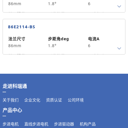
86mm
1.8°
6
转子惯量g.cm²
引线数量
马达长度mm
4
76
4
86E2114-BS
保持力矩N.m
备注信息
1300
法兰尺寸
步距角deg
电流A
86mm
1.8°
6
转子惯量g.cm²
引线数量
马达长度mm
4
114
8
保持力矩N.m
备注信息
2500
走进科瑞通
关于我们
企业文化
资质认证
公司环境
产品中心
步进电机
直线步进电机
步进驱动器
机构产品