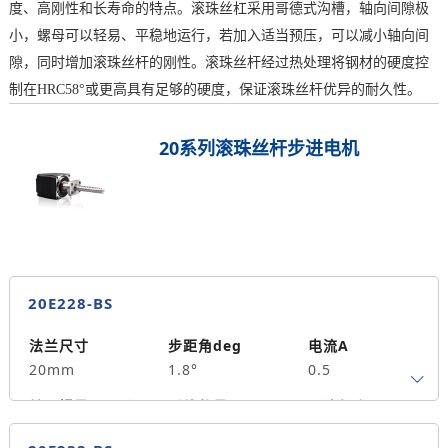
度、高刚性和长寿命的特点。滚珠丝杠采用哥德式沟槽，轴向间隙极
小，螺母可以轻易、平稳地运行，若加入适当预压，可以减小轴向间
隙，同时增加滚珠丝杆的刚性。滚珠丝杆经过热处理将钢材的硬度控
制在HRC58°或更高具有足够的硬度，保证滚珠丝杆优异的耐久性。
20系列滚珠丝杆步进电机
20E228-BS
法兰尺寸
步距角deg
电流A
20mm
1.8°
0.5
转子惯量g.cm²
引线数量
马达长度mm
4
28
0.015