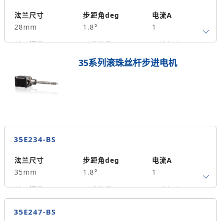
保持力矩N.m
备注信息
14
法兰尺寸
步距角deg
电流A
28mm
1.8°
1
转子惯量g.cm²
引线数量
马达长度mm
4
51
0.18
35系列滚珠丝杆步进电机
保持力矩N.m
备注信息
17
35E234-BS
法兰尺寸
步距角deg
电流A
35mm
1.8°
1
转子惯量g.cm²
引线数量
马达长度mm
4
34
0.14
35E247-BS
保持力矩N.m
备注信息