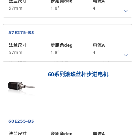
300
法兰尺寸
步距角deg
电流A
57mm
1.8°
4
转子惯量g.cm²
引线数量
马达长度mm
4
65
1.5
57E275-BS
保持力矩N.m
备注信息
390
法兰尺寸
步距角deg
电流A
57mm
1.8°
4
转子惯量g.cm²
引线数量
马达长度mm
4
75
1.8
60系列滚珠丝杆步进电机
保持力矩N.m
备注信息
500
60E255-BS
法兰尺寸
步距角deg
电流A